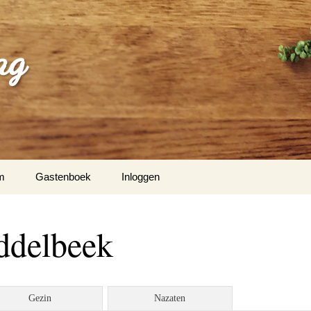
ag
m
Gastenboek
Inloggen
ddelbeek
Gezin
Nazaten