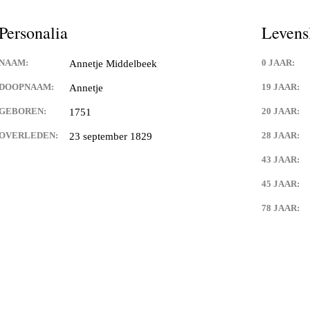
Personalia
Levens
NAAM:
0 JAAR:
Annetje Middelbeek
DOOPNAAM:
19 JAAR:
Annetje
GEBOREN:
20 JAAR:
1751
OVERLEDEN:
28 JAAR:
23 september 1829
43 JAAR:
45 JAAR:
78 JAAR: