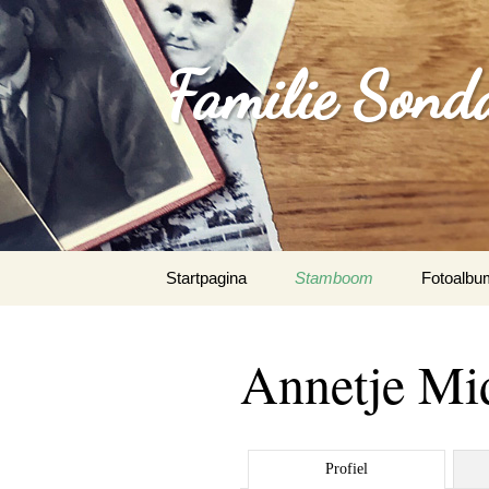
Familie Sond
Spring
Startpagina
Stamboom
Fotoalbu
naar
inhoud
Annetje Mi
Profiel