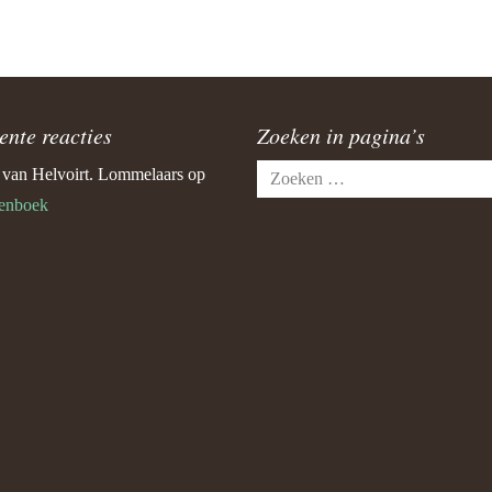
ente reacties
Zoeken in pagina’s
Zoeken
e van Helvoirt. Lommelaars
op
naar:
enboek