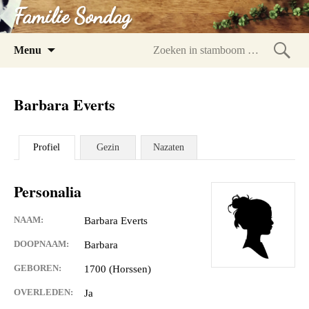
Familie Sondag
Spring
Menu
naar
Zoeke
inhoud
in
Barbara Everts
stam
Profiel
Gezin
Nazaten
Personalia
NAAM:
Barbara Everts
DOOPNAAM:
Barbara
GEBOREN:
1700 (Horssen)
OVERLEDEN:
Ja