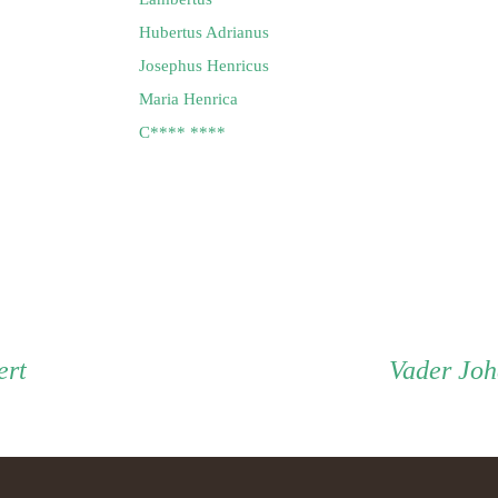
Hubertus Adrianus
Josephus Henricus
Maria Henrica
C**** ****
Vad
ert
Vader
Joh