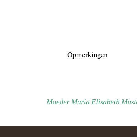
Opmerkingen
Persoon
Moeder
Moeder
Maria Elisabeth Must
ouder