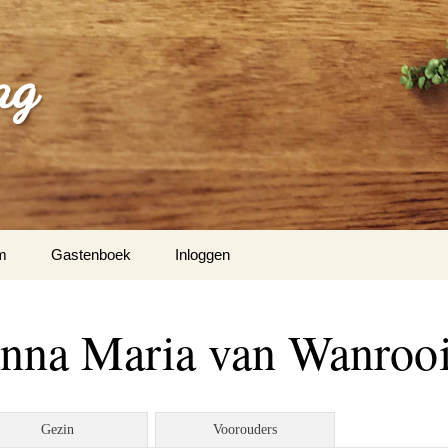
ag
m
Gastenboek
Inloggen
anna Maria van Wanrooi
Gezin
Voorouders