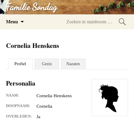
Familie Sondag
Spring
Menu
naar
Zoeke
inhoud
in
Cornelia Henskens
stam
Profiel
Gezin
Nazaten
Personalia
NAAM:
Cornelia Henskens
DOOPNAAM:
Cornelia
OVERLEDEN:
Ja