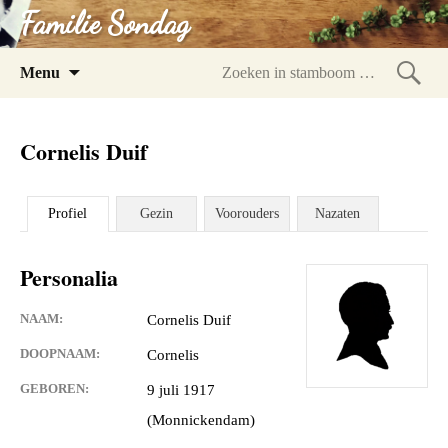
Familie Sondag
Spring
Menu
naar
Zoeke
inhoud
in
Cornelis Duif
stam
Profiel
Gezin
Voorouders
Nazaten
Personalia
NAAM:
Cornelis Duif
DOOPNAAM:
Cornelis
GEBOREN:
9 juli 1917
(Monnickendam)