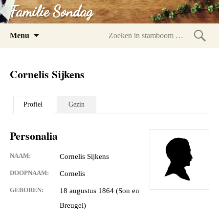
Familie Sondag
Spring
Menu
naar
Zoeke
inhoud
in
Cornelis Sijkens
stam
Profiel
Gezin
Personalia
NAAM:
Cornelis Sijkens
DOOPNAAM:
Cornelis
GEBOREN:
18 augustus 1864 (Son en
Breugel)