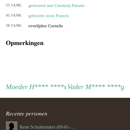
25 JAAR:
getrouwd met Geertruij Pansier
41 JAAR:
geboorte zoon Francis
50 JAAR:
overlijden Cornelis
Opmerkingen
Persoon
Moeder
Vader
Moeder
H**** ****s
Vader
M**** ****g
ouder
Recente personen
navigatie
Rene Schuitemaker (09-01-1970)