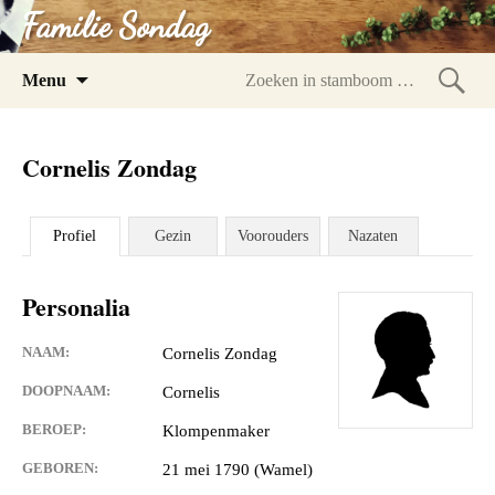
Familie Sondag
Spring
Menu
naar
Zoeke
inhoud
in
Cornelis Zondag
stam
Profiel
Gezin
Voorouders
Nazaten
Personalia
NAAM:
Cornelis Zondag
DOOPNAAM:
Cornelis
BEROEP:
Klompenmaker
GEBOREN:
21 mei 1790 (Wamel)