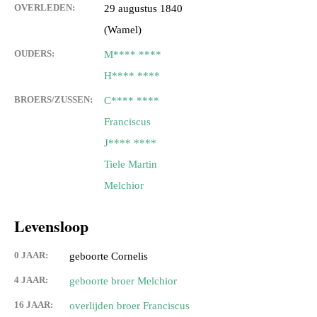
OVERLEDEN:
29 augustus 1840
(Wamel)
OUDERS:
M**** ****
H**** ****
BROERS/ZUSSEN:
C**** ****
Franciscus
J**** ****
Tiele Martin
Melchior
Levensloop
0 JAAR:
geboorte Cornelis
4 JAAR:
geboorte broer Melchior
16 JAAR:
overlijden broer Franciscus