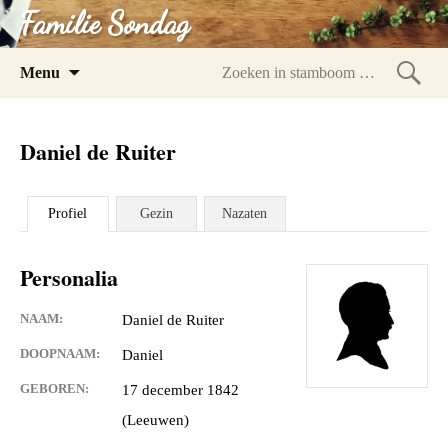
Familie Sondag
Spring
Menu
naar
Zoeke
inhoud
in
Daniel de Ruiter
stam
Profiel
Gezin
Nazaten
Personalia
NAAM:
Daniel de Ruiter
DOOPNAAM:
Daniel
GEBOREN:
17 december 1842
(Leeuwen)