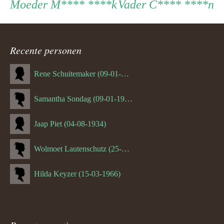
Persoon
Moeder
Vader
Moeder
M**** ****k
Vader
C**** ****n
ouder
Recente personen
navigatie
Rene Schuitemaker (09-01-1970)
Samantha Sondag (09-01-1993)
Jaap Piet (04-08-1934)
Wolmoet Lautenschutz (25-07-1933)
Hilda Keyzer (15-03-1966)