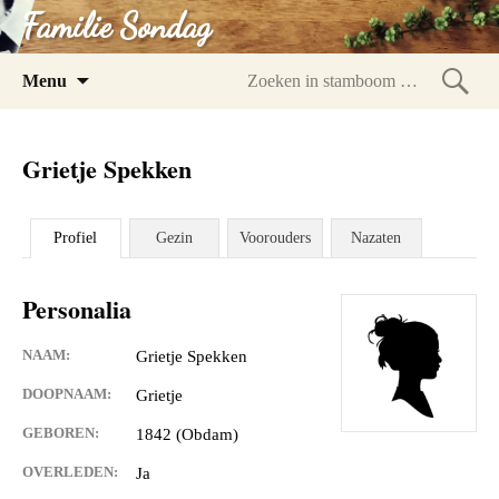
Familie Sondag
Spring
Menu
naar
Zoeke
inhoud
in
Grietje Spekken
stam
Profiel
Gezin
Voorouders
Nazaten
Personalia
NAAM:
Grietje Spekken
DOOPNAAM:
Grietje
GEBOREN:
1842 (Obdam)
OVERLEDEN:
Ja