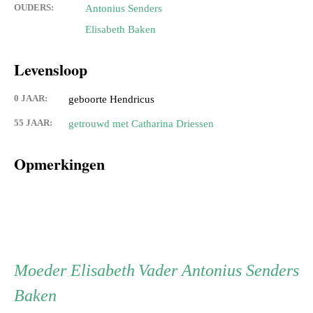
OUDERS:
Antonius Senders
Elisabeth Baken
Levensloop
0 JAAR:
geboorte Hendricus
55 JAAR:
getrouwd met Catharina Driessen
Opmerkingen
Persoon
Moeder
Vader
Moeder
Elisabeth
Vader
Antonius Senders
Baken