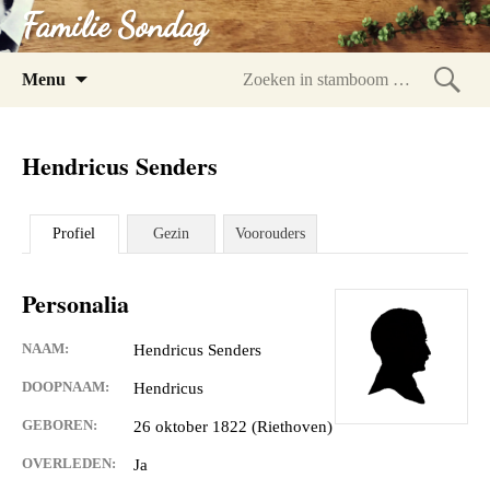
Familie Sondag
Spring
Menu
naar
Zoeke
inhoud
in
Hendricus Senders
stam
Profiel
Gezin
Voorouders
Personalia
NAAM:
Hendricus Senders
DOOPNAAM:
Hendricus
GEBOREN:
26 oktober 1822 (Riethoven)
OVERLEDEN:
Ja