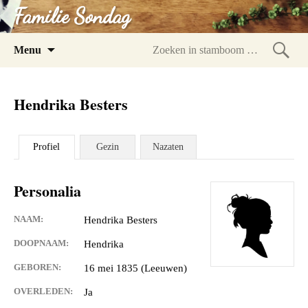
Familie Sondag
Spring
Menu
naar
Zoeke
inhoud
in
Hendrika Besters
stam
Profiel
Gezin
Nazaten
Personalia
NAAM:
Hendrika Besters
DOOPNAAM:
Hendrika
GEBOREN:
16 mei 1835 (Leeuwen)
OVERLEDEN:
Ja