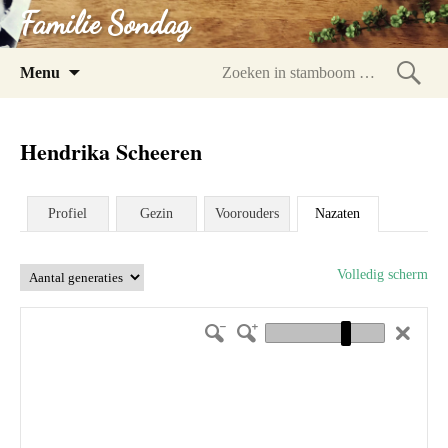
Familie Sondag
Spring
Menu
naar
Zoeke
inhoud
in
Hendrika Scheeren
stam
Profiel
Gezin
Voorouders
Nazaten
Volledig scherm