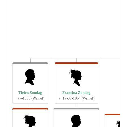
Tielen Zondag
Francina Zondag
☼ --1853 (Wamel)
☼ 17-07-1854 (Wamel)