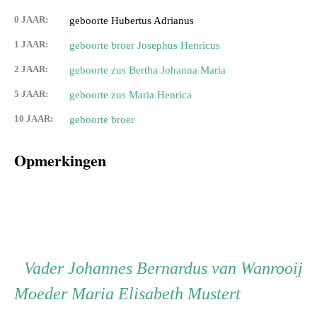
0 JAAR:
geboorte Hubertus Adrianus
1 JAAR:
geboorte broer Josephus Henricus
2 JAAR:
geboorte zus Bertha Johanna Maria
5 JAAR:
geboorte zus Maria Henrica
10 JAAR:
geboorte broer
Opmerkingen
Persoon
Vader
Vader
Johannes Bernardus van Wanrooij
Moeder
Moeder
Maria Elisabeth Mustert