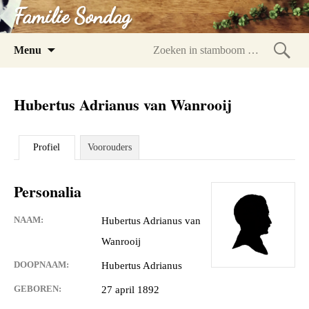
Familie Sondag
Spring
Menu
naar
Zoeke
inhoud
in
Hubertus Adrianus van Wanrooij
stam
Profiel
Voorouders
Personalia
NAAM:
Hubertus Adrianus van
Wanrooij
DOOPNAAM:
Hubertus Adrianus
GEBOREN:
27 april 1892