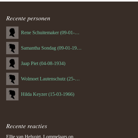
ouder
navigatie
Recente personen
Rene Schuitemaker (09-01-1970)
Samantha Sondag (09-01-1993)
Jaap Piet (04-08-1934)
Wolmoet Lautenschutz (25-07-1933)
Hilda Keyzer (15-03-1966)
Recente reacties
Ellie van Helvoirt. Lommelaars
op