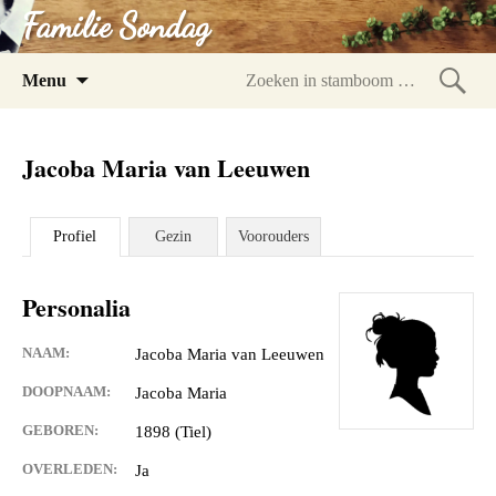
Familie Sondag
Spring
Menu
naar
Zoeke
inhoud
in
Jacoba Maria van Leeuwen
stam
Profiel
Gezin
Voorouders
Personalia
NAAM:
Jacoba Maria van Leeuwen
DOOPNAAM:
Jacoba Maria
GEBOREN:
1898 (Tiel)
OVERLEDEN:
Ja