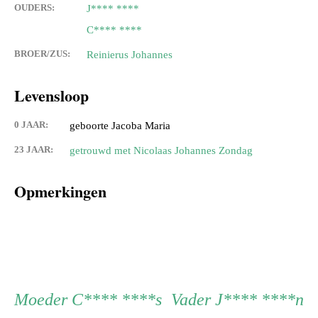
OUDERS:
J**** ****
C**** ****
BROER/ZUS:
Reinierus Johannes
Levensloop
0 JAAR:
geboorte Jacoba Maria
23 JAAR:
getrouwd met Nicolaas Johannes Zondag
Opmerkingen
Persoon
Moeder
Vader
Moeder
C**** ****s
Vader
J**** ****n