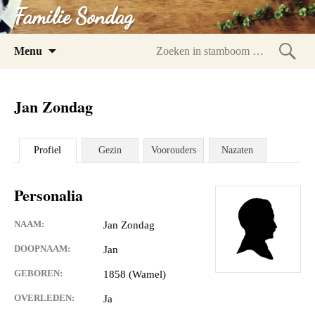
Familie Sondag
Spring
Menu
naar
Zoeke
inhoud
in
Jan Zondag
stam
Profiel
Gezin
Voorouders
Nazaten
Personalia
NAAM:
Jan Zondag
DOOPNAAM:
Jan
GEBOREN:
1858 (Wamel)
OVERLEDEN:
Ja