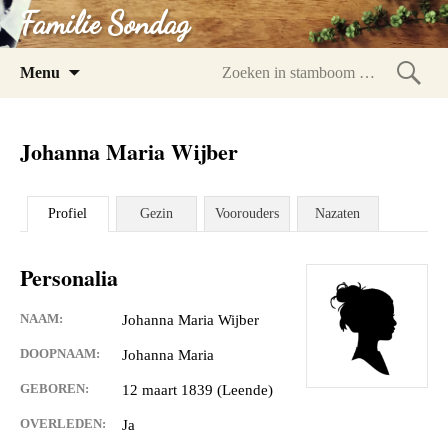
Familie Sondag
Spring
Menu
naar
Zoeke
inhoud
in
Johanna Maria Wijber
stam
Profiel
Gezin
Voorouders
Nazaten
Personalia
NAAM:
Johanna Maria Wijber
DOOPNAAM:
Johanna Maria
GEBOREN:
12 maart 1839 (Leende)
OVERLEDEN:
Ja