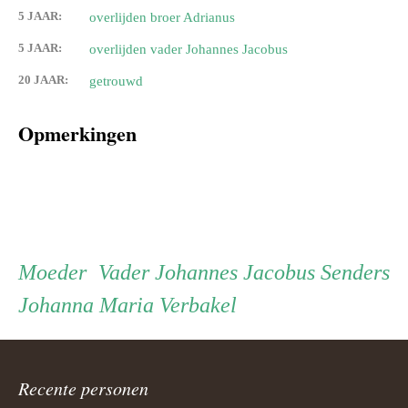
5 JAAR:
overlijden broer Adrianus
5 JAAR:
overlijden vader Johannes Jacobus
20 JAAR:
getrouwd
Opmerkingen
Persoon
Moeder
Vader
Moeder
Vader
Johannes Jacobus Senders
Johanna Maria Verbakel
ouder
navigatie
Recente personen