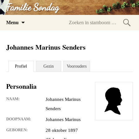
Familie Sondag
Spring
Menu
naar
Zoeke
inhoud
in
Johannes Marinus Senders
stam
Profiel
Gezin
Voorouders
Personalia
NAAM:
Johannes Marinus
Senders
DOOPNAAM:
Johannes Marinus
GEBOREN:
28 oktober 1897