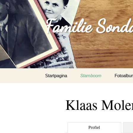
Familie Sond
Spring
Startpagina
Stamboom
Fotoalbu
naar
inhoud
Klaas Mole
Profiel