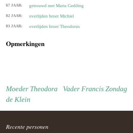
67 JAAR:
getrouwd met Maria Gedding
82 JAAR:
overlijden broer Michiel
83 JAAR:
overlijden broer Theodorus
Opmerkingen
Persoon
Moeder
Vader
Moeder
Theodora
Vader
Francis Zondag
de Klein
ouder
navigatie
Recente personen