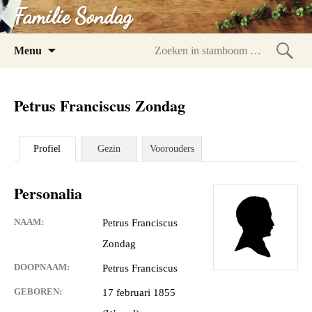
Familie Sondag
Spring
Menu
naar
Zoeke
inhoud
in
Petrus Franciscus Zondag
stam
Profiel
Gezin
Voorouders
Personalia
NAAM:
Petrus Franciscus
Zondag
DOOPNAAM:
Petrus Franciscus
GEBOREN:
17 februari 1855