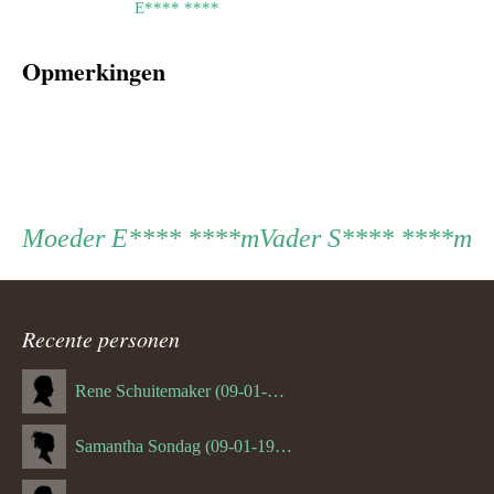
E**** ****
Opmerkingen
Persoon
Moeder
Vader
Moeder
E**** ****m
Vader
S**** ****m
ouder
Recente personen
navigatie
Rene Schuitemaker (09-01-1970)
Samantha Sondag (09-01-1993)