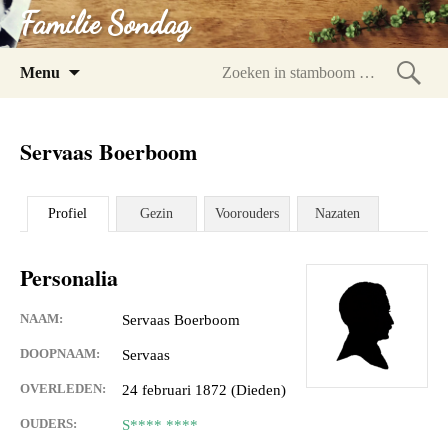
Familie Sondag
Spring
Menu
naar
Zoeke
inhoud
in
Servaas Boerboom
stam
Profiel
Gezin
Voorouders
Nazaten
Personalia
NAAM:
Servaas Boerboom
DOOPNAAM:
Servaas
OVERLEDEN:
24 februari 1872 (Dieden)
OUDERS:
S**** ****