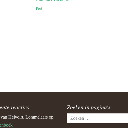
Piet
ente reacties
Zoeken in pagina’s
Zoeken
e van Helvoirt. Lommelaars
op
naar:
enboek