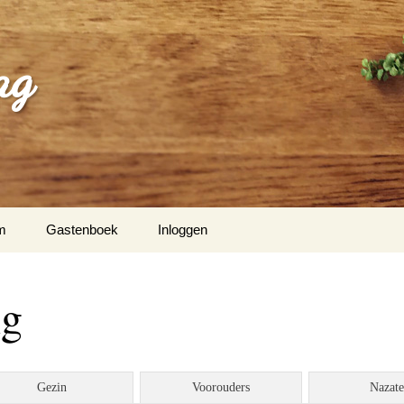
ag
m
Gastenboek
Inloggen
ng
Gezin
Voorouders
Nazat