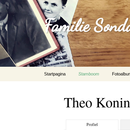
Familie Sond
Spring
Startpagina
Stamboom
Fotoalbu
naar
inhoud
Theo Koni
Profiel