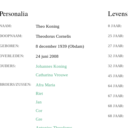
Personalia
Levens
NAAM:
0 JAAR:
Theo Koning
DOOPNAAM:
25 JAAR:
Theodorus Cornelis
GEBOREN:
27 JAAR:
8 december 1939 (Obdam)
OVERLEDEN:
32 JAAR:
24 juni 2008
OUDERS:
32 JAAR:
Johannes Koning
Catharina Vrouwe
45 JAAR:
BROERS/ZUSSEN:
Afra Maria
64 JAAR:
Riet
67 JAAR:
Jan
68 JAAR:
Cor
68 JAAR:
Gre
Antonius Theodorus