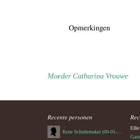
Opmerkingen
Persoon
Moeder
Moeder
Catharina Vrouwe
ouder
navigatie
Recente personen
Rec
Elli
Rene Schuitemaker (09-01-1970)
Gast