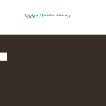
Vader
Vader
H**** ****n