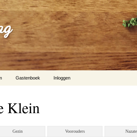
ag
m
Gastenboek
Inloggen
e Klein
Gezin
Voorouders
Nazat