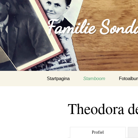
Familie Sond
Spring
Startpagina
Stamboom
Fotoalbu
naar
inhoud
Theodora d
Profiel