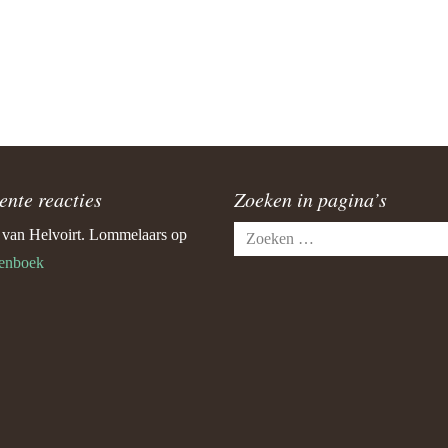
ente reacties
Zoeken in pagina’s
Zoeken
e van Helvoirt. Lommelaars
op
naar:
enboek