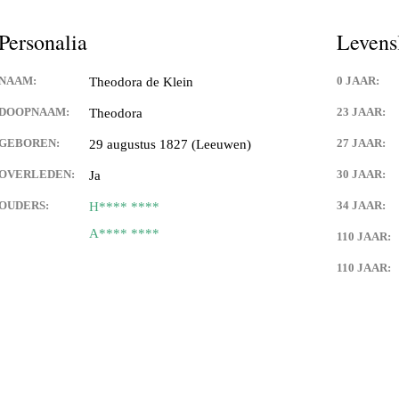
Personalia
Levens
NAAM:
0 JAAR:
Theodora de Klein
DOOPNAAM:
23 JAAR:
Theodora
GEBOREN:
27 JAAR:
29 augustus 1827 (Leeuwen)
OVERLEDEN:
30 JAAR:
Ja
OUDERS:
34 JAAR:
H**** ****
A**** ****
110 JAAR:
110 JAAR: