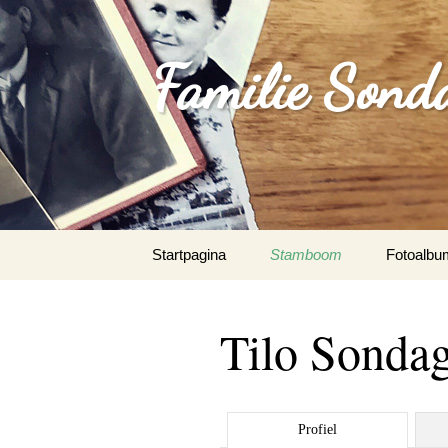
Familie Sond
Spring
Startpagina
Stamboom
Fotoalbu
naar
inhoud
Tilo Sonda
Profiel