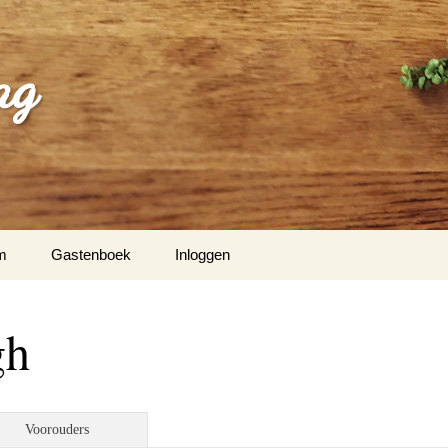
ag
m
Gastenboek
Inloggen
gh
Voorouders