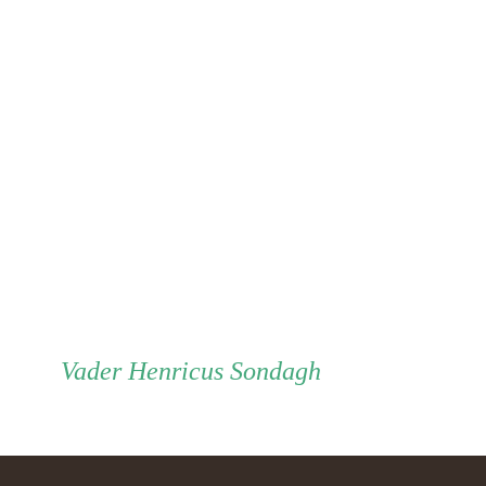
Vader
Vader
Henricus Sondagh