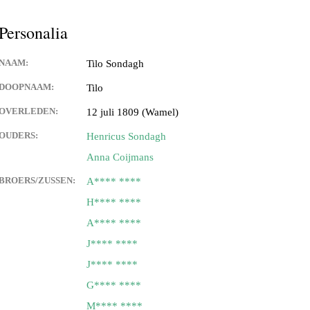
Personalia
NAAM:
Tilo Sondagh
DOOPNAAM:
Tilo
OVERLEDEN:
12 juli 1809 (Wamel)
OUDERS:
Henricus Sondagh
Anna Coijmans
BROERS/ZUSSEN:
A**** ****
H**** ****
A**** ****
J**** ****
J**** ****
G**** ****
M**** ****