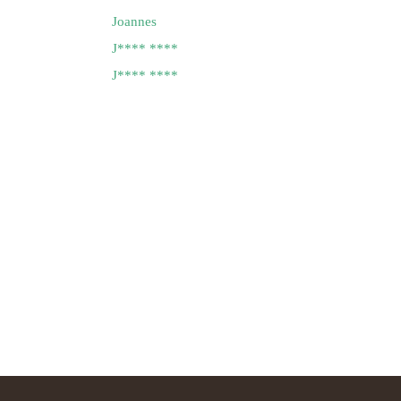
Joannes
J**** ****
J**** ****