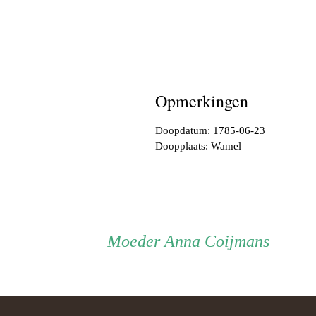
Opmerkingen
Doopdatum: 1785-06-23
Doopplaats: Wamel
Persoon
Moeder
Moeder
Anna Coijmans
ouder